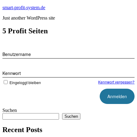
Zum
smart-profit-system.de
Inhalt
Just another WordPress site
springen
5 Profit Seiten
Benutzername
Kennwort
Kennwort vergessen?
Eingeloggt bleiben
Suchen
Suchen
Recent Posts