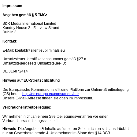
Impressum
Angaben gemäß § 5 TMG:
S&R Media International Limited
Kandoy House 2 - Fairview Strand
Dublin 3
Kontakt:
E-Mail: kontakt@silent-subliminals.eu
Umsatzsteuer-Identifikationsnummer gemäß §27 a
Umsatzsteuergesetz:Umsatzsteuer-ID:
DE 316872414
Hinweis auf EU-Streitschlichtung
Die Europäische Kommission stellt eine Plattform zur Online-Streitbeilegung
(OS) bereit:
http://ec.europa.eu/consumers/odr
Unsere E-Mail-Adresse finden sie oben im Impressum.
Verbraucherstreitbeilegung:
Wir nehmen nicht an einem Streitbeilegungsverfahren vor einer
Verbraucherschlichtungsstelle teil.
Hinweis
: Die Angebote & Inhalte auf unseren Seiten richten sich ausdrücklich
nur an Gewerbetreibende & Unternehmer im Sinne des §14 BGB.