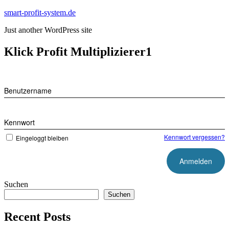
Zum
smart-profit-system.de
Inhalt
Just another WordPress site
springen
Klick Profit Multiplizierer1
Benutzername
Kennwort
Kennwort vergessen?
Eingeloggt bleiben
Suchen
Suchen
Recent Posts